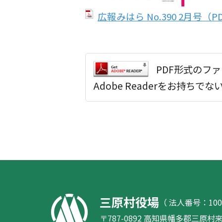
広報みはら No.390 2月号（PD
PDF形式のファ
Adobe Readerをお持
三原村役場
（ 法人番号：1000
〒787-0892 高知県幡多郡三原村来