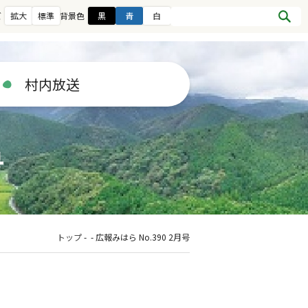
ズ
拡大
標準
背景色
黒
青
白
村内放送
号
トップ
-
-
広報みはら No.390 2月号