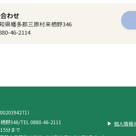
い合わせ
 高知県幡多郡三原村来栖野346
880-46-2114
020394271）
栖野346
/
TEL 0880-46-2111
個人情報
15分まで