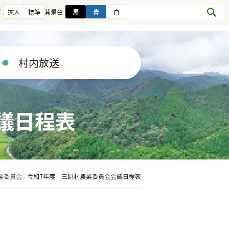
ズ
拡大
標準
背景色
黒
青
白
村内放送
議日程表
業委員会
-
令和7年度 三原村農業委員会会議日程表