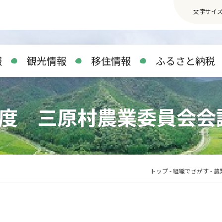
文字サイ
報
観光情報
移住情報
ふるさと納税
年度 三原村農業委員会会
トップ
-
組織でさがす
-
農