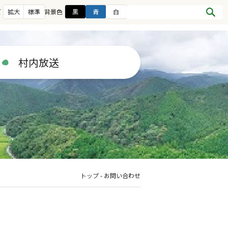
ズ
拡大
標準
背景色
黒
青
白
村内放送
トップ
-
お問い合わせ