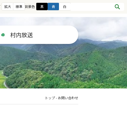
ズ
拡大
標準
背景色
黒
青
白
村内放送
トップ
-
お問い合わせ