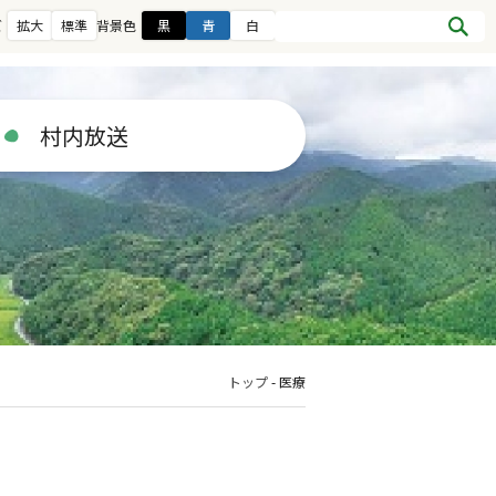
ズ
拡大
標準
背景色
黒
青
白
村内放送
トップ
-
医療