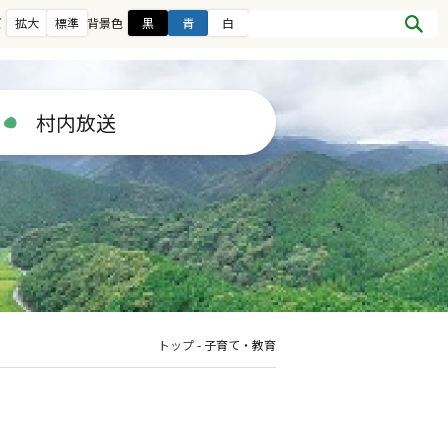
ズ
拡大
標準
背景色
黒
青
白
村内放送
トップ
-
子育て・教育