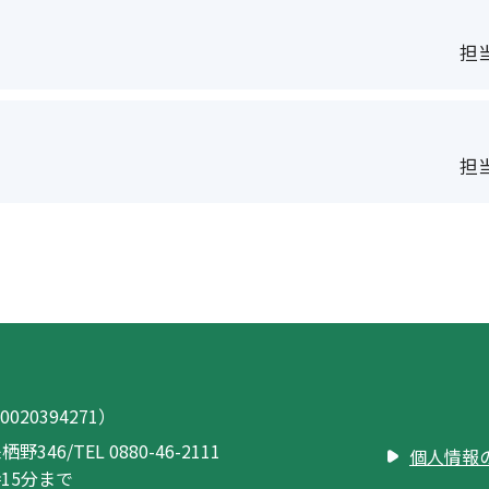
て
担当
担当
020394271）
栖野346
/
TEL 0880-46-2111
個人情報
15分まで