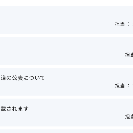
担当 ： 
ら
担当
い道の公表について
担当 ： 
記載されます
担当