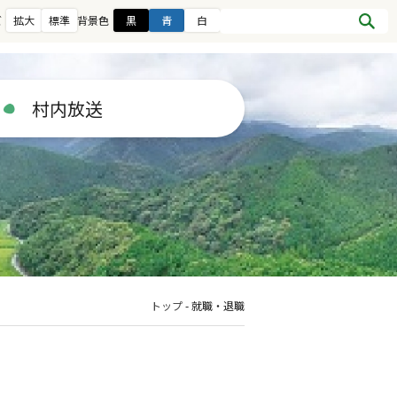
ズ
拡大
標準
背景色
黒
青
白
村内放送
トップ
-
就職・退職