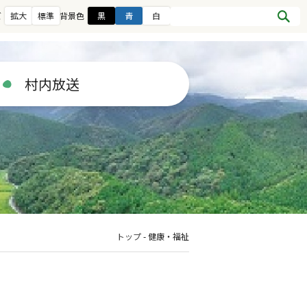
ズ
拡大
標準
背景色
黒
青
白
村内放送
トップ
-
健康・福祉