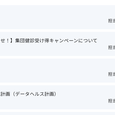
担当
らせ！】集団健診受け得キャンペーンについて
担当
担当
施計画（データヘルス計画）
担当