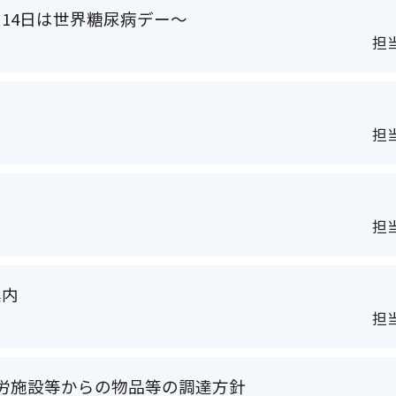
月14日は世界糖尿病デー～
担当
担当
担当
案内
担当
労施設等からの物品等の調達方針